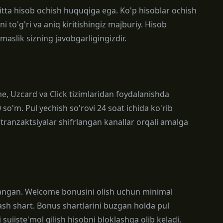
itta hisob ochish huquqiga ega. Ko'p hisoblar ochish
 to'g'ri va aniq kiritishingiz majburiy. Hisob
maslik sizning javobgarligingizdir.
me, Uzcard va Click tizimlaridan foydalanishda
o'm. Pul yechish so'rovi 24 soat ichida ko'rib
tranzaktsiyalar shifrlangan kanallar orqali amalga
ilangan. Welcome bonusini olish uchun minimal
ash shart. Bonus shartlarini buzgan holda pul
 suiiste'mol qilish hisobni bloklashga olib keladi.