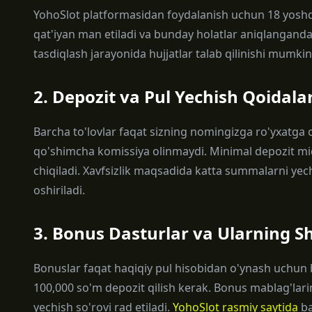
YohoSlot platformasidan foydalanish uchun 18 yoshda
qat'iyan man etiladi va bunday holatlar aniqlanganda b
tasdiqlash jarayonida hujjatlar talab qilinishi mumki
2. Depozit va Pul Yechish Qoidalar
Barcha to'lovlar faqat sizning nomingizga ro'yxatga o
qo'shimcha komissiya olinmaydi. Minimal depozit miqd
chiqiladi. Xavfsizlik maqsadida katta summalarni yec
oshiriladi.
3. Bonus Dasturlar va Ularning Sh
Bonuslar faqat haqiqiy pul hisobidan o'ynash uchun 
100,000 so'm depozit qilish kerak. Bonus mablag'lar
yechish so'rovi rad etiladi.
YohoSlot rasmiy saytida
ba