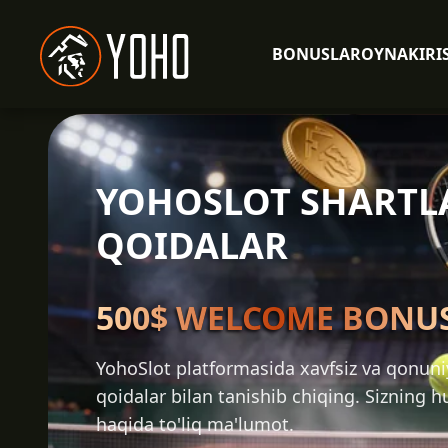
BONUSLAR
OYNA
KIRI
YOHOSLOT SHARTL
QOIDALAR
500$ WELCOME BONU
500$ WELCOME BONU
YohoSlot platformasida xavfsiz va qonuni
qoidalar bilan tanishib chiqing. Sizning h
haqida to'liq ma'lumot.