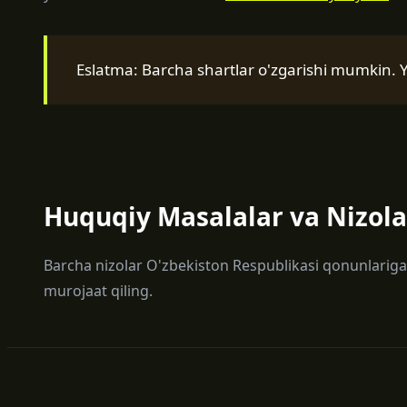
Eslatma: Barcha shartlar o'zgarishi mumkin. 
Huquqiy Masalalar va Nizola
Barcha nizolar O'zbekiston Respublikasi qonunlarig
murojaat qiling.