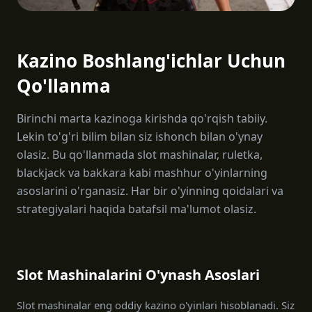
Kazino Boshlang'ichlar Uchun
Qo'llanma
Birinchi marta kazinoga kirishda qo'rqish tabiiy.
Lekin to'g'ri bilim bilan siz ishonch bilan o'ynay
olasiz. Bu qo'llanmada slot mashinalar, ruletka,
blackjack va bakkara kabi mashhur o'yinlarning
asoslarini o'rganasiz. Har bir o'yinning qoidalari va
strategiyalari haqida batafsil ma'lumot olasiz.
Slot Mashinalarini O'ynash Asoslari
Slot mashinalar eng oddiy kazino o'yinlari hisoblanadi. Siz