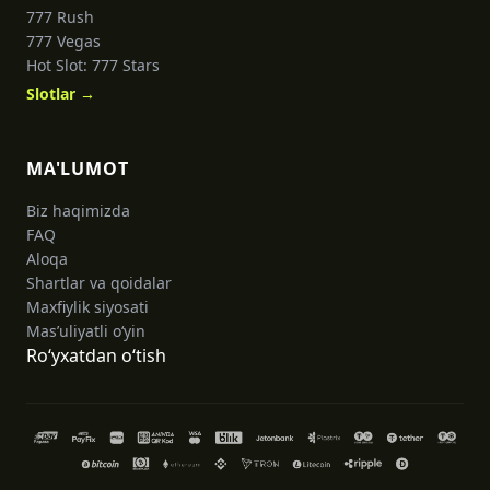
777 Rush
777 Vegas
Hot Slot: 777 Stars
Slotlar →
MA'LUMOT
Biz haqimizda
FAQ
Aloqa
Shartlar va qoidalar
Maxfiylik siyosati
Masʼuliyatli oʻyin
Roʻyxatdan oʻtish