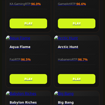
96.0%
96.6%
KA Gaming
RTP:
GameArt
RTP:
PLAY
PLAY
Aqua Flame
Arctic Hunt
96.5%
96.7%
Fazi
RTP:
Habanero
RTP:
PLAY
PLAY
Babylon Riches
Big Bang