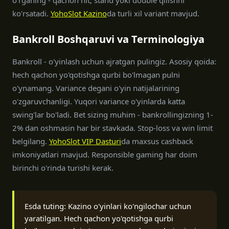
o'rganing - qachon hit, stand yoki double qilishni
ko'rsatadi.
YohoSlot Kazino
da turli xil variant mavjud.
Bankroll Boshqaruvi va Terminologiya
Bankroll - o'yinlash uchun ajratgan pulingiz. Asosiy qoida:
hech qachon yo'qotishga qurbi bo'lmagan pulni
o'ynamang. Variance degani o'yin natijalarining
o'zgaruvchanligi. Yuqori variance o'yinlarda katta
swing'lar bo'ladi. Bet sizing muhim - bankrollingizning 1-
2% dan oshmasin har bir stavkada. Stop-loss va win limit
belgilang.
YohoSlot VIP Dasturi
da maxsus cashback
imkoniyatlari mavjud. Responsible gaming har doim
birinchi o'rinda turishi kerak.
Esda tuting: Kazino o'yinlari ko'ngilochar uchun
yaratilgan. Hech qachon yo'qotishga qurbi