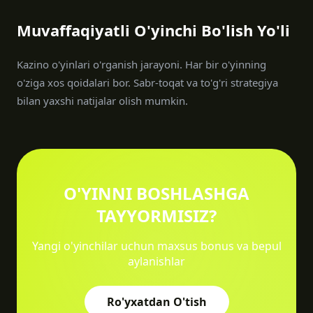
Muvaffaqiyatli O'yinchi Bo'lish Yo'li
Kazino o'yinlari o'rganish jarayoni. Har bir o'yinning
o'ziga xos qoidalari bor. Sabr-toqat va to'g'ri strategiya
bilan yaxshi natijalar olish mumkin.
O'YINNI BOSHLASHGA
TAYYORMISIZ?
Yangi o'yinchilar uchun maxsus bonus va bepul
aylanishlar
Ro'yxatdan O'tish