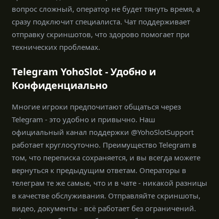
вопрос сложный, оператор не будет тянуть время, а
сразу подключит специалиста. Чат поддерживает
отправку скриншотов, что здорово помогает при
технических проблемах.
Telegram YohoSlot - Удобно и
Конфиденциально
Многие игроки предпочитают общаться через
Telegram - это удобно и привычно. Наш
официальный канал поддержки @YohoSlotSupport
работает круглосуточно. Преимущество Telegram в
том, что переписка сохраняется, и вы всегда можете
вернуться к предыдущим ответам. Операторы в
телеграм те же самые, что и в чате - никакой разницы
в качестве обслуживания. Отправляйте скриншоты,
видео, документы - всё работает без ограничений.