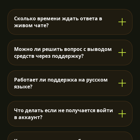
Сколько времени ждать ответа в
живом чате?
Средний ответ в живом чате - 30 секунд в любое
время суток. Максимальное ожидание - 2 минуты
Можно ли решить вопрос с выводом
даже в самые загруженные часы. Наши
средств через поддержку?
операторы работают в несколько смен, поэтому
очереди практически не бывает. Если все
Да, большинство вопросов с выводами решается
операторы заняты, система покажет примерное
прямо в чате за 5-10 минут. Операторы видят
время ожидания. В критических ситуациях
Работает ли поддержка на русском
статус всех ваших транзакций и могут ускорить
(проблемы с крупными выводами, технические
языке?
обработку, если есть задержки. Они помогут
сбои) приоритет обработки повышается
выбрать оптимальный способ вывода, объяснят
автоматически. VIP-игроки подключаются к чату
Вся наша команда поддержки свободно говорит
комиссии и сроки. Если вывод заблокирован
вне очереди.
по-русски - это родной язык для большинства
системой безопасности, оператор сразу
Что делать если не получается войти
операторов. Никаких переводчиков или
подключит соответствующий отдел. Для решения
в аккаунт?
автоматических систем перевода. Мы понимаем
сложных финансовых вопросов лучше
игровую терминологию, сленг, культурные
использовать email - там можно прикрепить
Проблемы со входом решаются в чате за 2-3
особенности русскоязычных игроков. Операторы
документы и получить детальную инструкцию.
минуты. Оператор проверит статус аккаунта,
знают специфику популярных в СНГ платёжных
Мобильное приложение YohoSlot
также позволяет