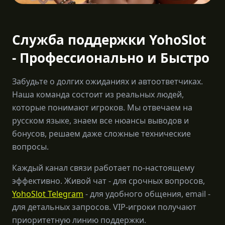
Служба поддержки YohoSlot
- Профессионально и Быстро
Забудьте о долгих ожиданиях и автоответчиках.
Наша команда состоит из реальных людей,
которые понимают игроков. Мы отвечаем на
русском языке, знаем все нюансы выводов и
бонусов, решаем даже сложные технические
вопросы.
Каждый канал связи работает по-настоящему
эффективно. Живой чат - для срочных вопросов,
YohoSlot Telegram
- для удобного общения, email -
для детальных запросов. VIP-игроки получают
приоритетную линию поддержки.