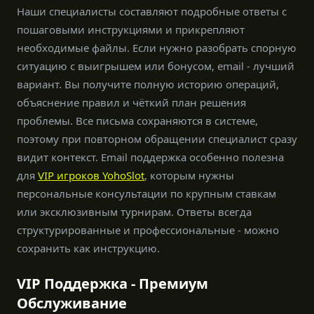
Наши специалисты составляют подробные ответы с
пошаговыми инструкциями и прикрепляют
необходимые файлы. Если нужно разобрать спорную
ситуацию с выигрышем или бонусом, email - лучший
вариант. Вы получите полную историю операций,
объяснение правил и чёткий план решения
проблемы. Все письма сохраняются в системе,
поэтому при повторном обращении специалист сразу
видит контекст. Email поддержка особенно полезна
для
VIP игроков YohoSlot
, которым нужны
персональные консультации по крупным ставкам
или эксклюзивным турнирам. Ответы всегда
структурированные и профессиональные - можно
сохранить как инструкцию.
VIP Поддержка - Премиум
Обслуживание