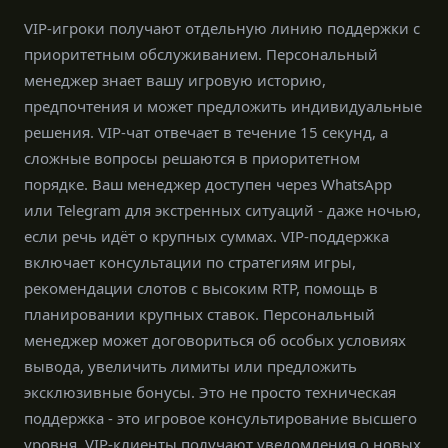
VIP-игроки получают отдельную линию поддержки с
приоритетным обслуживанием. Персональный
менеджер знает вашу игровую историю,
предпочтения и может предложить индивидуальные
решения. VIP-чат отвечает в течение 15 секунд, а
сложные вопросы решаются в приоритетном
порядке. Ваш менеджер доступен через WhatsApp
или Telegram для экстренных ситуаций - даже ночью,
если речь идёт о крупных суммах. VIP-поддержка
включает консультации по стратегиям игры,
рекомендации слотов с высоким RTP, помощь в
планировании крупных ставок. Персональный
менеджер может договориться об особых условиях
вывода, увеличить лимиты или предложить
эксклюзивные бонусы. Это не просто техническая
поддержка - это игровое консультирование высшего
уровня. VIP-клиенты получают уведомления о новых