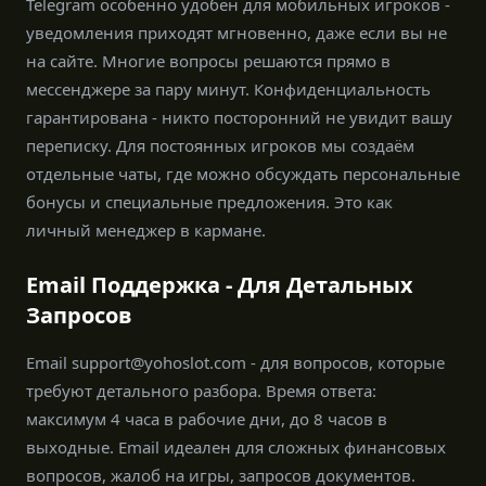
Telegram особенно удобен для мобильных игроков -
уведомления приходят мгновенно, даже если вы не
на сайте. Многие вопросы решаются прямо в
мессенджере за пару минут. Конфиденциальность
гарантирована - никто посторонний не увидит вашу
переписку. Для постоянных игроков мы создаём
отдельные чаты, где можно обсуждать персональные
бонусы и специальные предложения. Это как
личный менеджер в кармане.
Email Поддержка - Для Детальных
Запросов
Email support@yohoslot.com - для вопросов, которые
требуют детального разбора. Время ответа:
максимум 4 часа в рабочие дни, до 8 часов в
выходные. Email идеален для сложных финансовых
вопросов, жалоб на игры, запросов документов.