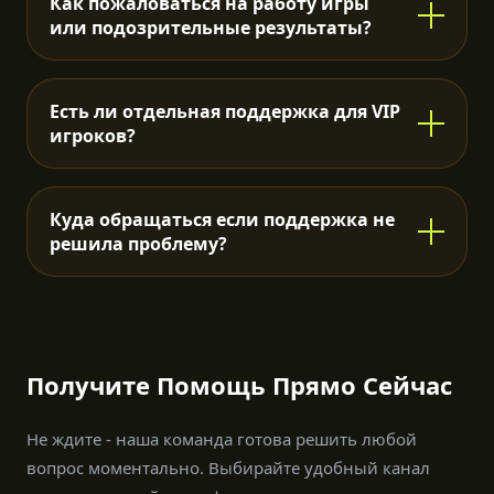
Как пожаловаться на работу игры
поможет восстановить пароль или разблокирует
систем, могут объяснить любые нюансы простым
отслеживать статус выводов в реальном времени.
или подозрительные результаты?
учётную запись. Самые частые причины:
языком. Вся документация, инструкции и ответы
неправильный пароль, блокировка за
предоставляются на качественном русском без
Жалобы на игры принимаются через все каналы
подозрительную активность, технические
машинного перевода. Это касается всех каналов
поддержки, но лучше использовать email для
проблемы с браузером. В 90% случаев достаточно
связи - чат, Telegram, email, социальные сети.
Есть ли отдельная поддержка для VIP
детального разбора. Приложите скриншоты или
очистить кеш браузера или попробовать другое
игроков?
видео с подозрительными моментами, укажите
устройство. Если аккаунт заблокирован системой
время игры и размер ставок. Наши специалисты
безопасности, оператор объяснит причину и
VIP-игроки получают персонального менеджера и
проверят логи игровых сессий, обратятся к
расскажет, как решить проблему. При утере
приоритетную линию поддержки. Ответ в VIP-чате
провайдеру игры если нужно. Все слоты
доступа к email или телефону процедура
Куда обращаться если поддержка не
- в течение 15 секунд, сложные вопросы
используют сертифицированные генераторы
восстановления займёт до 24 часов с проверкой
решила проблему?
решаются вне очереди. Персональный менеджер
случайных чисел, но мы серьёзно относимся к
документов.
доступен через WhatsApp или Telegram для
каждой жалобе. Ответ по результатам проверки
Если первичная поддержка не смогла решить
экстренных ситуаций. VIP-поддержка включает
приходит в течение 48 часов. Если нарушения
вопрос, запрос автоматически эскалируется к
игровые консультации, помощь в планировании
подтвердятся, выигрыш будет пересчитан в вашу
старшему специалисту или руководителю отдела.
ставок, рекомендации по слотам с высоким RTP.
пользу. При необходимости можете обратиться к
Вы получите уведомление с новым номером
Ваш менеджер может договориться об
регулятору лицензии.
обращения и контактами ответственного
индивидуальных условиях вывода, увеличить
Получите Помощь Прямо Сейчас
сотрудника. Сложные споры рассматривает
лимиты, предложить эксклюзивные бонусы. Статус
специальная комиссия в течение 5-7 рабочих
VIP присваивается автоматически при
Не ждите - наша команда готова решить любой
дней. В крайнем случае можете обратиться к
достижении определённого оборота или по
регулятору нашей лицензии - контакты указаны в
приглашению.
вопрос моментально. Выбирайте удобный канал
футере сайта. Мы также сотрудничаем с