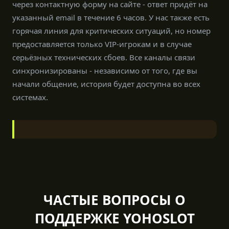
через контактную форму на сайте - ответ придёт на
указанный email в течение 6 часов. У нас также есть
горячая линия для критических ситуаций, но номер
предоставляется только VIP-игрокам и в случае
серьёзных технических сбоев. Все каналы связи
синхронизированы - независимо от того, где вы
начали общение, история будет доступна во всех
системах.
ЧАСТЫЕ ВОПРОСЫ О
ПОДДЕРЖКЕ YOHOSLOT