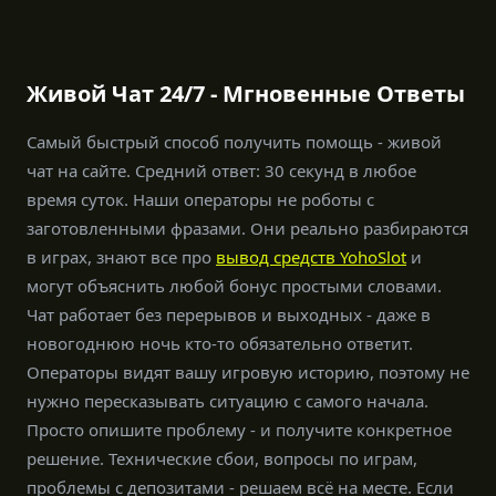
Живой Чат 24/7 - Мгновенные Ответы
Самый быстрый способ получить помощь - живой
чат на сайте. Средний ответ: 30 секунд в любое
время суток. Наши операторы не роботы с
заготовленными фразами. Они реально разбираются
в играх, знают все про
вывод средств YohoSlot
и
могут объяснить любой бонус простыми словами.
Чат работает без перерывов и выходных - даже в
новогоднюю ночь кто-то обязательно ответит.
Операторы видят вашу игровую историю, поэтому не
нужно пересказывать ситуацию с самого начала.
Просто опишите проблему - и получите конкретное
решение. Технические сбои, вопросы по играм,
проблемы с депозитами - решаем всё на месте. Если