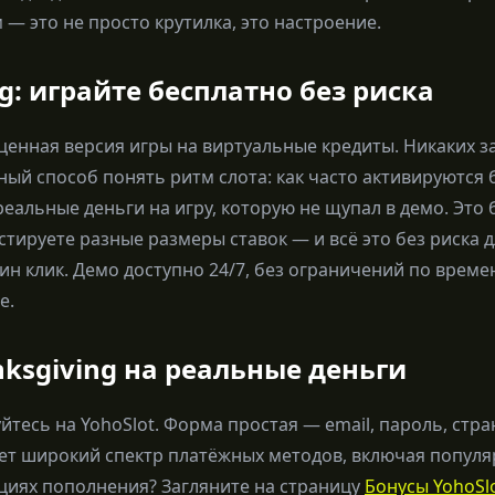
— это не просто крутилка, это настроение.
: играйте бесплатно без риска
ценная версия игры на виртуальные кредиты. Никаких за
ый способ понять ритм слота: как часто активируются 
реальные деньги на игру, которую не щупал в демо. Это
стируете разные размеры ставок — и всё это без риска д
н клик. Демо доступно 24/7, без ограничений по времен
е.
nksgiving на реальные деньги
уйтесь на YohoSlot. Форма простая — email, пароль, стр
ет широкий спектр платёжных методов, включая популя
циях пополнения? Загляните на страницу
Бонусы YohoSl