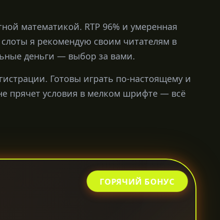
стной математикой. RTP 96% и умеренная
е слоты я рекомендую своим читателям в
альные деньги — выбор за вами.
гистрации. Готовы играть по-настоящему и
не прячет условия в мелком шрифте — всё
ГОРЯЧИЙ БОНУС