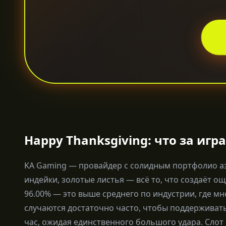
Happy Thanksgiving: что за игр
KA Gaming — провайдер с солидным портфолио ази
индейки, золотые листья — всё то, что создаёт о
96.00% — это выше среднего по индустрии, где мн
случаются достаточно часто, чтобы поддерживать 
час, ожидая единственного большого удара. Слот