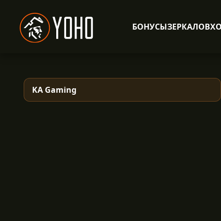
БОНУСЫ
ЗЕРКАЛО
ВХ
KA Gaming