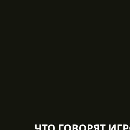
ЧТО ГОВОРЯТ ИГР