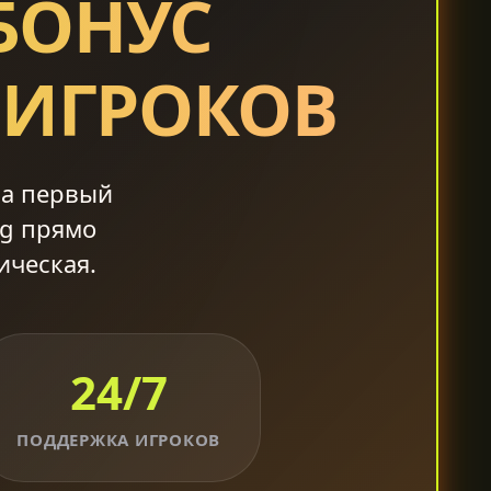
БОНУС
 ИГРОКОВ
на первый
ng прямо
ическая.
24/7
ПОДДЕРЖКА ИГРОКОВ