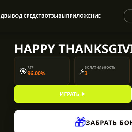
ОД
ВЫВОД СРЕДСТВ
ОТЗЫВЫ
ПРИЛОЖЕНИЕ
HAPPY THANKSGIV
RTP
ВОЛАТИЛЬНОСТЬ
🎯
⚡
96.00%
3
ИГРАТЬ
🎁
ЗАБРАТЬ БО