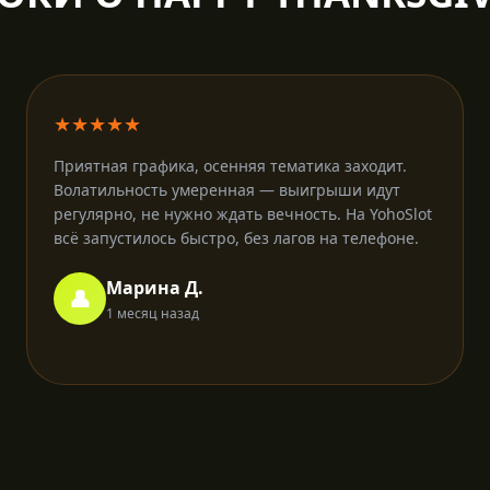
★
★
★
★
★
Приятная графика, осенняя тематика заходит.
Волатильность умеренная — выигрыши идут
регулярно, не нужно ждать вечность. На YohoSlot
всё запустилось быстро, без лагов на телефоне.
Марина Д.
👤
1 месяц назад