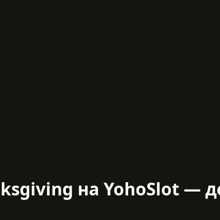
ksgiving на YohoSlot — 