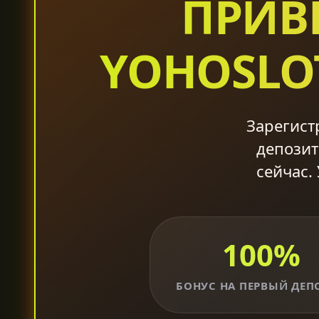
ПРИВ
YOHOSLO
Зарегист
депозит
сейчас.
100%
БОНУС НА ПЕРВЫЙ ДЕП