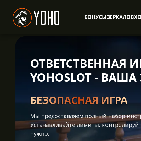
БОНУСЫ
ЗЕРКАЛО
ВХ
ОТВЕТСТВЕННАЯ И
YOHOSLOT - ВАША
БЕЗОПАСНАЯ ИГРА
БЕЗОПАСНАЯ ИГРА
Мы предоставляем полный набор инстр
Устанавливайте лимиты, контролируйт
нужно.