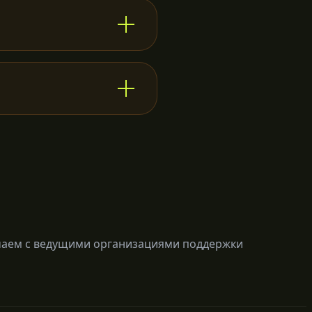
нного срока.
торые рассматриваются
х расходов, попытки
ебрежение работой или
те жесткие лимиты или
ни предоставляют
я линия помощи игрокам
t
содержит прямые
ичаем с ведущими организациями поддержки