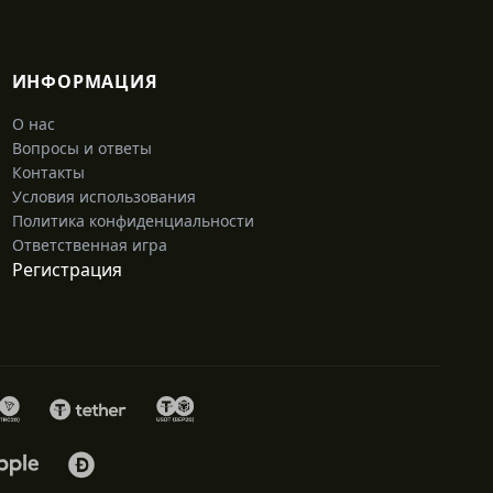
ИНФОРМАЦИЯ
О нас
Вопросы и ответы
Контакты
Условия использования
Политика конфиденциальности
Ответственная игра
Регистрация