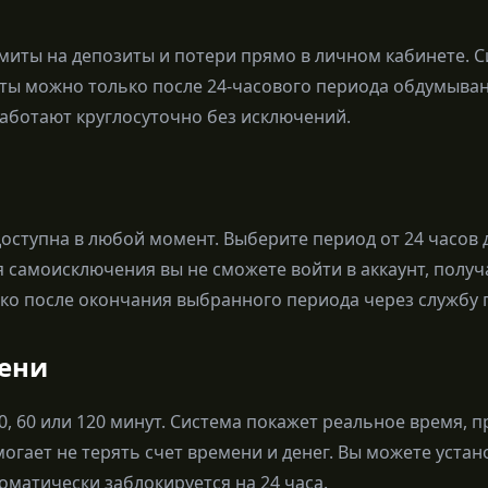
миты на депозиты и потери прямо в личном кабинете. 
ты можно только после 24-часового периода обдумыва
ботают круглосуточно без исключений.
оступна в любой момент. Выберите период от 24 часов 
ия самоисключения вы не сможете войти в аккаунт, пол
ко после окончания выбранного периода через службу 
ени
, 60 или 120 минут. Система покажет реальное время, 
огает не терять счет времени и денег. Вы можете уст
томатически заблокируется на 24 часа.