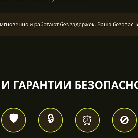
мгновенно и работают без задержек. Ваша безопасно
И ГАРАНТИИ БЕЗОПАСН
🛡️
🔒
⏰
🚫