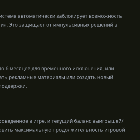
Система автоматически заблокирует возможность
ния. Это защищает от импульсивных решений в
до 6 месяцев для временного исключения, или
учать рекламные материалы или создать новый
поддержки.
проведенное в игре, и текущий баланс выигрышей/
ановить максимальную продолжительность игровой