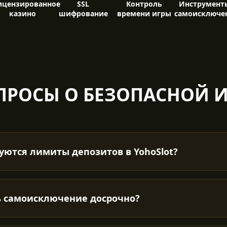
ицензированное
SSL
Контроль
Инструмент
казино
шифрование
времени игры
самоисключе
ПРОСЫ О БЕЗОПАСНОЙ И
уются лимиты депозитов в YohoSlot?
ируются мгновенно после установки в личном кабинете
ть установленную сумму в режиме реального времени.
 самоисключение досрочно?
еличение - только через 24 часа для защиты от импульс
исключения невозможна - это ключевой принцип защит