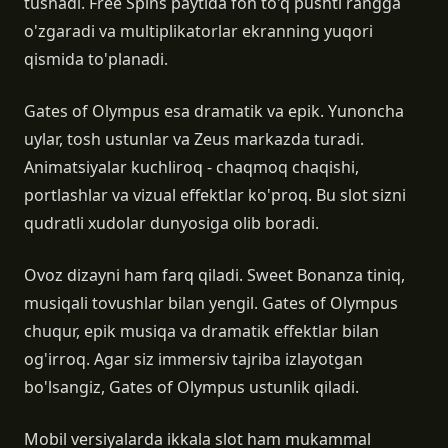
tushadi. Free Spins paytida fon to'q pushti rangga
o'zgaradi va multiplikatorlar ekranning yuqori
qismida to'planadi.
Gates of Olympus esa dramatik va epik. Yunoncha
uylar, tosh ustunlar va Zeus markazda turadi.
Animatsiyalar kuchliroq - chaqmoq chaqishi,
portlashlar va vizual effektlar ko'proq. Bu slot sizni
qudratli xudolar dunyosiga olib boradi.
Ovoz dizayni ham farq qiladi. Sweet Bonanza tiniq,
musiqali tovushlar bilan yengil. Gates of Olympus
chuqur, epik musiqa va dramatik effektlar bilan
og'irroq. Agar siz immersiv tajriba izlayotgan
bo'lsangiz, Gates of Olympus ustunlik qiladi.
Mobil versiyalarda ikkala slot ham mukammal