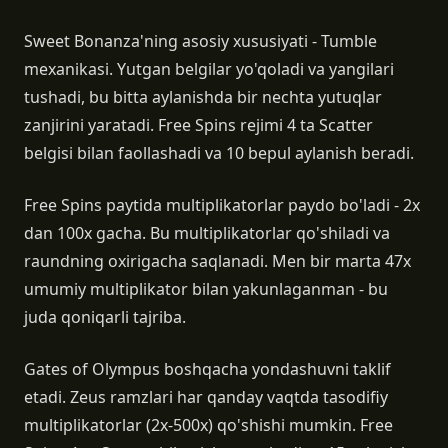
Sweet Bonanza'ning asosiy xususiyati - Tumble
mexanikasi. Yutgan belgilar yo'qoladi va yangilari
tushadi, bu bitta aylanishda bir nechta yutuqlar
zanjirini yaratadi. Free Spins rejimi 4 ta Scatter
belgisi bilan faollashadi va 10 bepul aylanish beradi.
Free Spins paytida multiplikatorlar paydo bo'ladi - 2x
dan 100x gacha. Bu multiplikatorlar qo'shiladi va
raundning oxirigacha saqlanadi. Men bir marta 47x
umumiy multiplikator bilan yakunlaganman - bu
juda qoniqarli tajriba.
Gates of Olympus boshqacha yondashuvni taklif
etadi. Zeus ramzlari har qanday vaqtda tasodifiy
multiplikatorlar (2x-500x) qo'shishi mumkin. Free