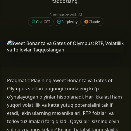
taqqoslang.
Summarize with AI
ChatGPT
Perplexity
Claude
Pragmatic Play'ning Sweet Bonanza va Gates of
Olympus slotlari bugungi kunda eng ko'p
o'ynalayotgan o'yinlar hisoblanadi. Har ikkalasi ham
yuqori volatillik va katta yutuq potensialini taklif
etadi, lekin ularning mexanikalari, RTP foizlari va
to'lov tuzilmalari farq qiladi. Qaysi biri sizning o'yin
stilingizga mos keladi? Keling, batafsil taqqoslaylik