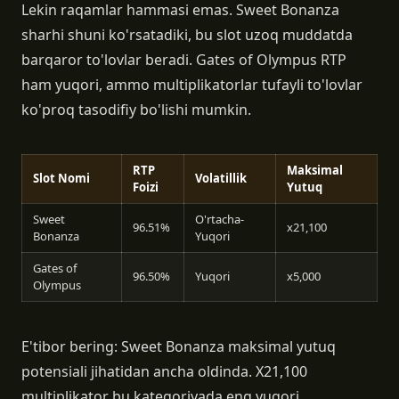
Lekin raqamlar hammasi emas. Sweet Bonanza
sharhi shuni ko'rsatadiki, bu slot uzoq muddatda
barqaror to'lovlar beradi. Gates of Olympus RTP
ham yuqori, ammo multiplikatorlar tufayli to'lovlar
ko'proq tasodifiy bo'lishi mumkin.
RTP
Maksimal
Slot Nomi
Volatillik
Foizi
Yutuq
Sweet
O'rtacha-
96.51%
x21,100
Bonanza
Yuqori
Gates of
96.50%
Yuqori
x5,000
Olympus
E'tibor bering: Sweet Bonanza maksimal yutuq
potensiali jihatidan ancha oldinda. X21,100
multiplikator bu kategoriyada eng yuqori