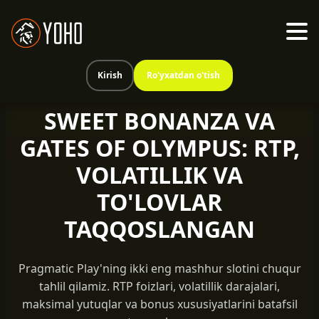
Kirish
Ro'yxatdan o'tish
SWEET BONANZA VA
GATES OF OLYMPUS: RTP,
VOLATILLIK VA
TO'LOVLAR
TAQQOSLANGAN
Pragmatic Play'ning ikki eng mashhur slotini chuqur
tahlil qilamiz. RTP foizlari, volatillik darajalari,
maksimal yutuqlar va bonus xususiyatlarini batafsil