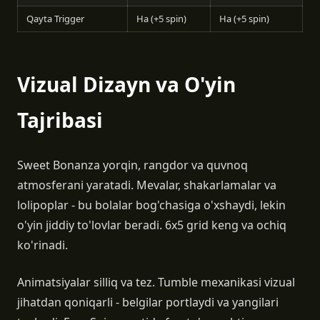
Qayta Trigger
Ha (+5 spin)
Ha (+5 spin)
Vizual Dizayn va O'yin
Tajribasi
Sweet Bonanza yorqin, rangdor va quvnoq
atmosferani yaratadi. Mevalar, shakarlamalar va
lolipoplar - bu bolalar bog'chasiga o'xshaydi, lekin
o'yin jiddiy to'lovlar beradi. 6x5 grid keng va ochiq
ko'rinadi.
Animatsiyalar silliq va tez. Tumble mexanikasi vizual
jihatdan qoniqarli - belgilar portlaydi va yangilari