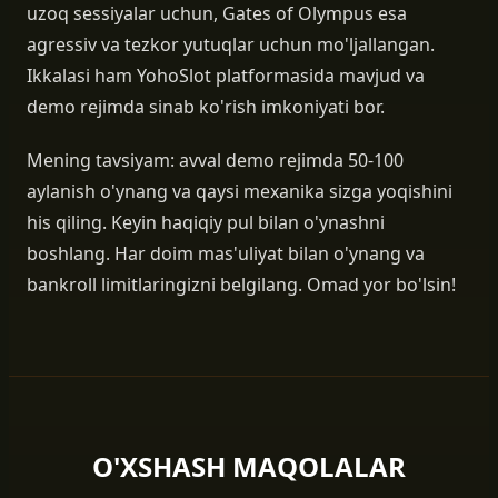
uzoq sessiyalar uchun, Gates of Olympus esa
agressiv va tezkor yutuqlar uchun mo'ljallangan.
Ikkalasi ham YohoSlot platformasida mavjud va
demo rejimda sinab ko'rish imkoniyati bor.
Mening tavsiyam: avval demo rejimda 50-100
aylanish o'ynang va qaysi mexanika sizga yoqishini
his qiling. Keyin haqiqiy pul bilan o'ynashni
boshlang. Har doim mas'uliyat bilan o'ynang va
bankroll limitlaringizni belgilang. Omad yor bo'lsin!
O'XSHASH MAQOLALAR