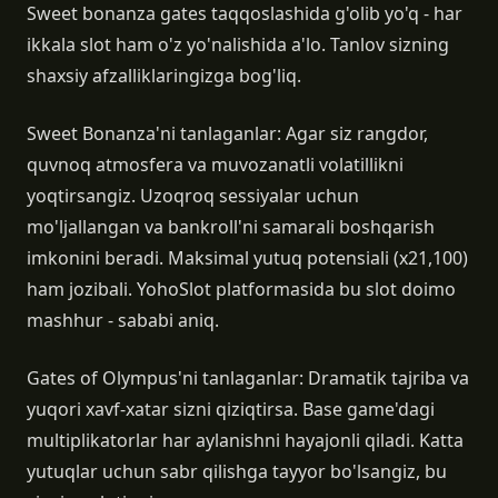
Sweet bonanza gates taqqoslashida g'olib yo'q - har
ikkala slot ham o'z yo'nalishida a'lo. Tanlov sizning
shaxsiy afzalliklaringizga bog'liq.
Sweet Bonanza'ni tanlaganlar: Agar siz rangdor,
quvnoq atmosfera va muvozanatli volatillikni
yoqtirsangiz. Uzoqroq sessiyalar uchun
mo'ljallangan va bankroll'ni samarali boshqarish
imkonini beradi. Maksimal yutuq potensiali (x21,100)
ham jozibali. YohoSlot platformasida bu slot doimo
mashhur - sababi aniq.
Gates of Olympus'ni tanlaganlar: Dramatik tajriba va
yuqori xavf-xatar sizni qiziqtirsa. Base game'dagi
multiplikatorlar har aylanishni hayajonli qiladi. Katta
yutuqlar uchun sabr qilishga tayyor bo'lsangiz, bu