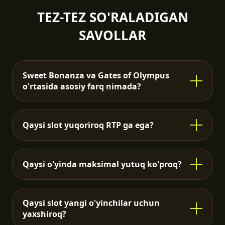
TEZ-TEZ SO'RALADIGAN
SAVOLLAR
Sweet Bonanza va Gates of Olympus
o'rtasida asosiy farq nimada?
Asosiy farq ularning tematikasi va mexanikasida.
Sweet Bonanza mevali tema bilan Tumble
Qaysi slot yuqoriroq RTP ga ega?
xususiyatidan foydalanadi va 96.51% RTP ga ega.
Gates of Olympus yunoncha afsonalar mavzusida
Sweet Bonanza 96.51% RTP bilan biroz yuqoriroq
bo'lib, multiplikatorlar bilan ajralib turadi va 96.50%
ko'rsatkichga ega, Gates of Olympus esa 96.50% RTP
RTP taklif etadi. Sweet Bonanza ko'proq rangdor va
Qaysi o'yinda maksimal yutuq ko'proq?
taklif etadi. Bu farq minimal - atigi 0.01%, shuning
yengil, Gates of Olympus esa dramatik va kuchli
uchun amalda ikkala slot ham deyarli bir xil
vizual effektlarga ega.
Gates of Olympus x5,000 maksimal yutuqni taklif
qaytarish foizini beradi. Ikkalasi ham o'rtacha-yuqori
etadi, bu Sweet Bonanza'ning x21,100 yutuqidan
volatillikka ega va katta yutuqlar imkoniyatini taqdim
Qaysi slot yangi o'yinchilar uchun
ancha past. Sweet Bonanza multiplikatorlari 100x
etadi.
yaxshiroq?
gacha ko'tarilishi mumkin va ular qo'shiladi, bu esa
katta yutuqlarga olib keladi. Agar siz maksimal