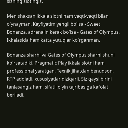
sizning slotingiz.
Men shaxsan ikkala slotni ham vaqti-vaqti bilan
o'ynayman. Kayfiyatim yengil bo'lsa - Sweet
Bonanza, adrenalin kerak bo'lsa - Gates of Olympus.
Ikkalasida ham katta yutuqlar ko'rganman.
Bonanza sharhi va Gates of Olympus sharhi shuni
ko'rsatadiki, Pragmatic Play ikkala slotni ham
professional yaratgan. Texnik jihatdan benuqson,
RTP adolatli, xususiyatlar qiziqarli. Siz qaysi birini
tanlasangiz ham, sifatli o'yin tajribasiga kafolat
beriladi.