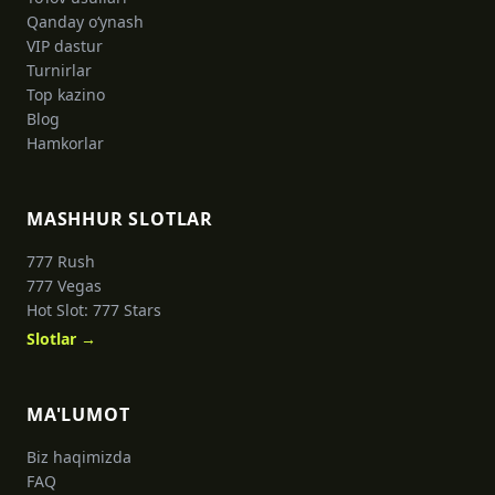
Qanday oʻynash
VIP dastur
Turnirlar
Top kazino
Blog
Hamkorlar
MASHHUR SLOTLAR
777 Rush
777 Vegas
Hot Slot: 777 Stars
Slotlar →
MA'LUMOT
Biz haqimizda
FAQ