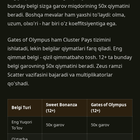
bunday belgi sizga garov miqdorining 50x qiymatini
beradi. Boshqa mevalar ham yaxshi to'laydi: olma,
uzum, olxo'ri - har biri o'z koeffitsiyentiga ega.
Gates of Olympus ham Cluster Pays tizimini
ishlatadi, lekin belgilar qiymatlari farq qiladi. Eng
qimmat belgi - qizil qimmatbaho tosh. 12+ ta bunday
belgi garovning 50x qiymatini beradi. Zeus ramzi
Scatter vazifasini bajaradi va multiplikatorlar
qo'shadi.
Sweet Bonanza
Gates of Olympus
Belgi Turi
(12+)
(12+)
Eng Yuqori
50x garov
50x garov
To'lov
O'rtacha