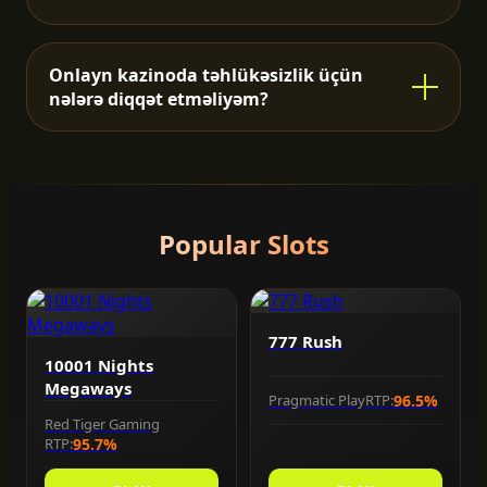
20% itki) və take-profit (məsələn, 50% qazanc)
Baccarat-da ən sərfəli mərc Banker-dir, house edge
limitləri təyin edin. Vaxt limitləri qoyun və emosional
cəmi 1.06%-dir. Player mərcinin house edge-i 1.24%,
qərarlardan çəkinin. Qazancların bir hissəsini
Onlayn kazinoda təhlükəsizlik üçün
Tie mərcinin isə 14.4%-dir. Banker mərcindən qazanc
həmişə kənara qoyun və əsas bankrolla
nələrə diqqət etməliyəm?
əldə etdikdə 5% komissiya ödənilsə də, yenə də ən
qarışdırmayın.
sərfəli seçimdir. Tie mərcindən uzaq durun - yüksək
İlk olaraq kazinonun lisenziyasını yoxlayın - YohoSlot
ödəniş (8:1) təklif etsə də, qazanma ehtimalı çox
kimi tanınmış platformaları seçin. SSL şifrələməsi və
aşağıdır. Banker və Player arasında dəyişərək
iki faktorlu doğrulama istifadə edin. Parollarınızı
oynamaq da yaxşı strategiyadır.
güclü və unikal edin. Əmanət və çıxarış üçün yalnız
etibarlı ödəniş metodlarından (Kapital Bank, ABB, e-
Popular Slots
manat) istifadə edin. Şəxsi məlumatlarınızı heç kimlə
paylaşmayın. Oyun tarixçənizi mütəmadi yoxlayın və
şübhəli fəaliyyət görəndə dərhal dəstək xidməti ilə
əlaqə saxlayın.
777 Rush
10001 Nights
Megaways
96.5%
Pragmatic Play
RTP:
Red Tiger Gaming
95.7%
RTP: