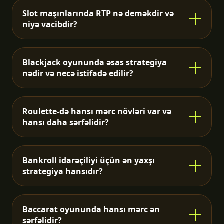
Slot maşınlarında RTP nə deməkdir və
niyə vacibdir?
RTP (Return to Player) oyunun nəzəri olaraq
oyunçulara geri qaytardığı faizdir. 96% RTP o
Blackjack oyununda əsas strategiya
deməkdir ki, uzunmüddətli perspektivdə hər 100
nədir və necə istifadə edilir?
manat mərcinizdən 96 manatı geri alacaqsınız. Bu
rəqəm minlərlə spin əsasında hesablanır,
Əsas strategiya blackjack-də hər vəziyyət üçün riyazi
qısamüddətli nəticələr fərqli ola bilər. Yüksək RTP-li
olaraq ən optimal qərarı göstərən cədvəldir. Bu
oyunlar seçmək daha yaxşı qazanma şansı verir.
Roulette-də hansı mərc növləri var və
strategiya əsasında house edge 0.5%-ə qədər
YohoSlot-da RTP 94%-dən 98%-ə qədər dəyişir.
hansı daha sərfəlidir?
endirilə bilər. Məsələn, əliniz 16, dilerin açıq kartı 10
olduqda hit etməlisiniz. Cədvəldə sizin əliniz və
Roulette-də iki əsas mərc kateqoriyası var: kənar və
dilerin açıq kartına görə hit, stand, double down və
daxili mərclər. Kənar mərclər (qırmızı/qara, cüt/tək,
ya split qərarları verilir. Bu strategiyanı yadda
Bankroll idarəçiliyi üçün ən yaxşı
1-18/19-36) 1:1 ödəyir və 48.6% qazanma şansı verir.
saxlamaq və ardıcıl tətbiq etmək vacibdir.
strategiya hansıdır?
Daxili mərclər (tək rəqəm, split, street) yüksək ödəniş
(35:1-ə qədər), lakin aşağı ehtimal təklif edir.
Bankroll idarəçiliyinin əsas qaydası: heç vaxt itirməyə
Başlayanlar üçün kənar mərclər tövsiyə olunur -
gücünüz çatmayan məbləğlə oynamayın. 5% qaydası
daha az risk, daha çox qazanma şansı.
Baccarat oyununda hansı mərc ən
tətbiq edin - hər sessiyada ümumi bankrollunuzun
sərfəlidir?
5%-dən çoxunu risk etməyin. Stop-loss (məsələn,