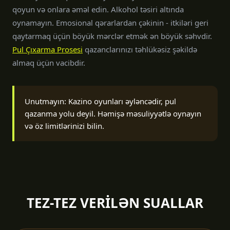
qoyun və onlara əməl edin. Alkohol təsiri altında
oynamayın. Emosional qərarlardan çəkinin - itkiləri geri
qaytarmaq üçün böyük mərclər etmək ən böyük səhvdir.
Pul Çıxarma Prosesi
qazanclarınızı təhlükəsiz şəkildə
almaq üçün vacibdir.
Unutmayın: Kazino oyunları əyləncədir, pul
qazanma yolu deyil. Həmişə məsuliyyətlə oynayın
və öz limitlərinizi bilin.
TEZ-TEZ VERILƏN SUALLAR