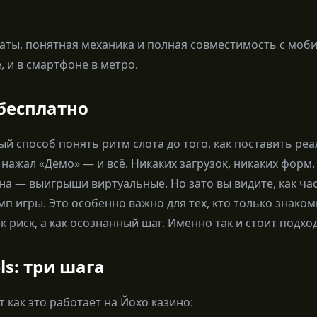
аты, понятная механика и полная совместимость с моби
 и в смартфоне в метро.
 бесплатно
й способ понять ритм слота до того, как поставить реал
 нажал «Демо» — и всё. Никаких загрузок, никаких фор
на — выигрыши виртуальные. Но зато вы видите, как ча
мп игры. Это особенно важно для тех, кто только знаком
 риск, а как осознанный шаг. Именно так и стоит подход
ls: три шага
 как это работает на Йохо казино: