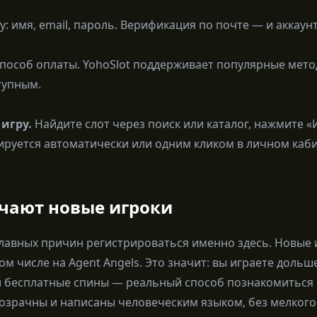
 имя, email, пароль. Верификация по почте — и аккаунт
пособ оплаты. YohoSlot поддерживает популярные мето
тупным.
 игру.
Найдите слот через поиск или каталог, нажмите 
вируется автоматически или одним кликом в личном каби
лучают новые игроки
 главных причин регистрироваться именно здесь. Новые
ом числе на Agent Angels. Это значит: вы играете доль
 и бесплатные спины — реальный способ познакомиться 
розрачны и написаны человеческим языком, без мелког