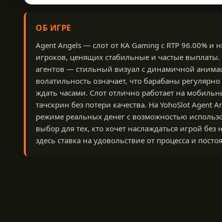
ОБ ИГРЕ
Agent Angels — слот от KA Gaming с RTP 96.00% и 
игроков, ценящих стабильные и частые выплаты. 
агентов — стильный визуал с динамичной анимац
волатильность означает, что барабаны регулярн
ждать часами. Слот отлично работает на мобильн
тачскрин без потери качества. На YohoSlot Agent 
режиме реальных денег с возможностью использ
выбор для тех, кто хочет наслаждаться игрой б
здесь ставка на удовольствие от процесса и посто