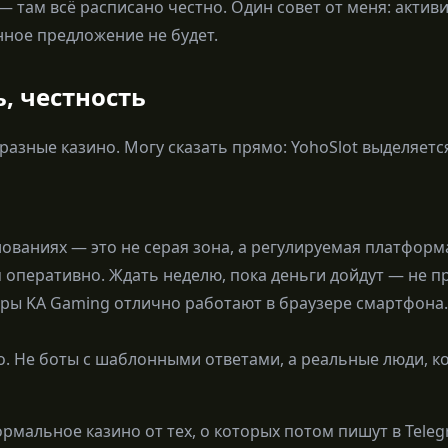
— там всё расписано честно. Один совет от меня: активи
нное предложение не будет.
, честность
 разные казино. Могу сказать прямо: YohoSlot выделяе
ованиях — это не серая зона, а регулируемая платформ
оперативно. Ждать неделю, пока деньги дойдут — не пр
игры KA Gaming отлично работают в браузере смартфона
о. Не боты с шаблонными ответами, а реальные люди, 
нормальное казино от тех, о которых потом пишут в Tele