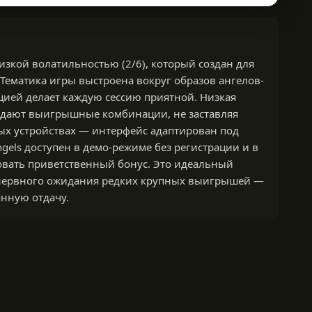
низкой волатильностью (2/6), который создан для
Тематика игры выстроена вокруг образов ангелов-
ией делает каждую сессию приятной. Низкая
о дают выигрышные комбинации, не заставляя
ых устройствах — интерфейс адаптирован под
Angels доступен в демо-режиме без регистрации и в
овать приветственный бонус. Это идеальный
ез нервного ожидания редких крупных выигрышей —
янную отдачу.