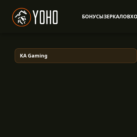
БОНУСЫ
ЗЕРКАЛО
ВХ
KA Gaming