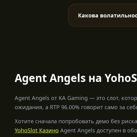
Новые игроки YohoSlot 
использовать в том чис
Какова волатильност
на странице бонусов — 
Волатильность Agent Ang
меньшего размера вмес
сессий с управляемым 
Agent Angels на YohoS
Agent Angels от KA Gaming — это слот, кото
ожидания, а RTP 96.00% говорит само за себ
Хотите сначала попробовать демо без риска
YohoSlot Казино
Agent Angels доступен в об