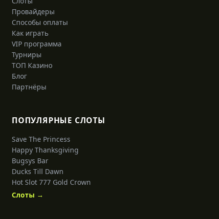
Слоты
Провайдеры
Способы оплаты
Как играть
VIP программа
Турниры
ТОП Казино
Блог
Партнёры
ПОПУЛЯРНЫЕ СЛОТЫ
Save The Princess
Happy Thanksgiving
Bugsys Bar
Ducks Till Dawn
Hot Slot 777 Gold Crown
Слоты →