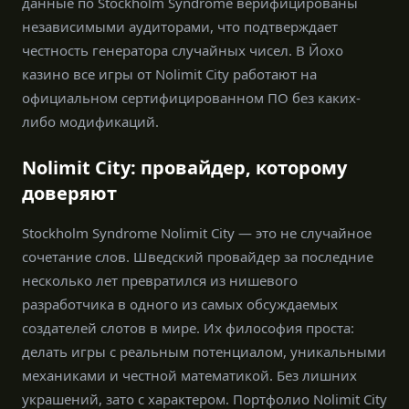
данные по Stockholm Syndrome верифицированы
независимыми аудиторами, что подтверждает
честность генератора случайных чисел. В Йохо
казино все игры от Nolimit City работают на
официальном сертифицированном ПО без каких-
либо модификаций.
Nolimit City: провайдер, которому
доверяют
Stockholm Syndrome Nolimit City — это не случайное
сочетание слов. Шведский провайдер за последние
несколько лет превратился из нишевого
разработчика в одного из самых обсуждаемых
создателей слотов в мире. Их философия проста:
делать игры с реальным потенциалом, уникальными
механиками и честной математикой. Без лишних
украшений, зато с характером. Портфолио Nolimit City