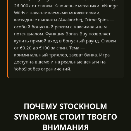
26 000x от ставки. Ключевые механики: xNudge
Wilds с накапливаемыми множителями,
каскадные выплаты (Avalanche), Crime Spins —
особый бонусный режим с максимальным
потенциалом. Функция Bonus Buy позволяет
купить прямой вход в бонусный раунд. Ставки
от €0.20 до €100 за спин. Тема —
криминальный триллер, захват банка. Игра
доступна в демо и на реальные деньги на
YohoSlot без ограничений.
ПОЧЕМУ STOCKHOLM
SYNDROME СТОИТ ТВОЕГО
ВНИМАНИЯ