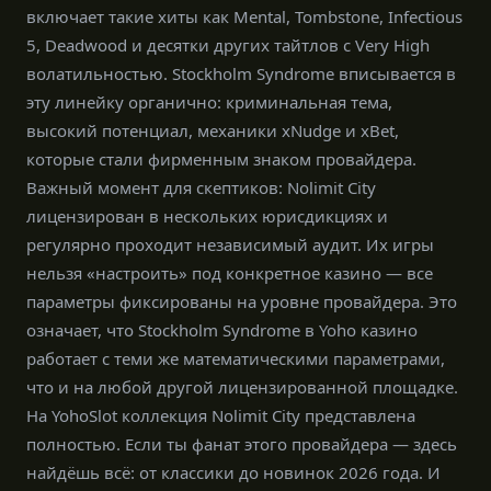
включает такие хиты как Mental, Tombstone, Infectious
5, Deadwood и десятки других тайтлов с Very High
волатильностью. Stockholm Syndrome вписывается в
эту линейку органично: криминальная тема,
высокий потенциал, механики xNudge и xBet,
которые стали фирменным знаком провайдера.
Важный момент для скептиков: Nolimit City
лицензирован в нескольких юрисдикциях и
регулярно проходит независимый аудит. Их игры
нельзя «настроить» под конкретное казино — все
параметры фиксированы на уровне провайдера. Это
означает, что Stockholm Syndrome в Yoho казино
работает с теми же математическими параметрами,
что и на любой другой лицензированной площадке.
На YohoSlot коллекция Nolimit City представлена
полностью. Если ты фанат этого провайдера — здесь
найдёшь всё: от классики до новинок 2026 года. И