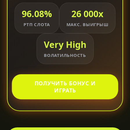
96.08%
26 000x
РТП СЛОТА
МАКС. ВЫИГРЫШ
Very High
ВОЛАТИЛЬНОСТЬ
ПОЛУЧИТЬ БОНУС И
ИГРАТЬ