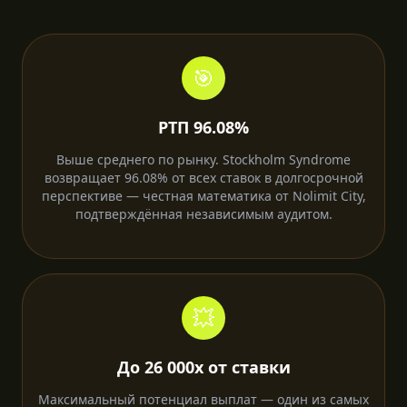
🎯
РТП 96.08%
Выше среднего по рынку. Stockholm Syndrome
возвращает 96.08% от всех ставок в долгосрочной
перспективе — честная математика от Nolimit City,
подтверждённая независимым аудитом.
💥
До 26 000x от ставки
Максимальный потенциал выплат — один из самых