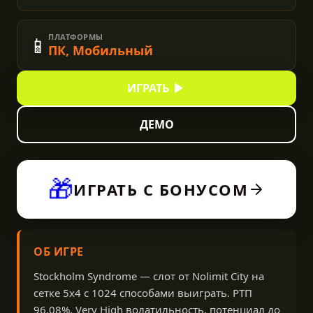
ПЛАТФОРМЫ
📱
ПК, Мобильный
ИГРАТЬ
ДЕМО
🎁
ИГРАТЬ С БОНУСОМ
ОБ ИГРЕ
Stockholm Syndrome — слот от Nolimit City на
сетке 5x4 с 1024 способами выиграть. РТП
96.08%, Very High волатильность, потенциал до