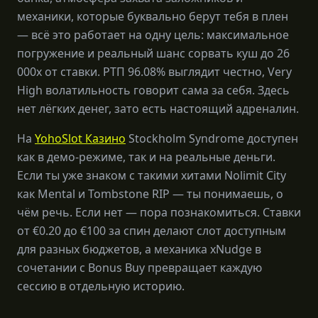
механики, которые буквально берут тебя в плен
— всё это работает на одну цель: максимальное
погружение и реальный шанс сорвать куш до 26
000x от ставки. РТП 96.08% выглядит честно, Very
High волатильность говорит сама за себя. Здесь
нет лёгких денег, зато есть настоящий адреналин.
На
YohoSlot Казино
Stockholm Syndrome доступен
как в демо-режиме, так и на реальные деньги.
Если ты уже знаком с такими хитами Nolimit City
как Mental и Tombstone RIP — ты понимаешь, о
чём речь. Если нет — пора познакомиться. Ставки
от €0.20 до €100 за спин делают слот доступным
для разных бюджетов, а механика xNudge в
сочетании с Bonus Buy превращает каждую
сессию в отдельную историю.