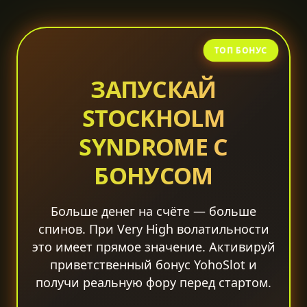
ТОП БОНУС
ЗАПУСКАЙ
STOCKHOLM
SYNDROME С
БОНУСОМ
Больше денег на счёте — больше
спинов. При Very High волатильности
это имеет прямое значение. Активируй
приветственный бонус YohoSlot и
получи реальную фору перед стартом.