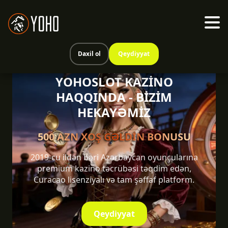
Daxil ol
Qeydiyyat
YOHOSLOT KAZINO
HAQQINDA - BIZIM
HEKAYƏMIZ
500 AZN XOŞ GƏLDIN BONUSU
500 AZN XOŞ GƏLDIN BONUSU
2019-cu ildən bəri Azərbaycan oyunçularına
premium kazino təcrübəsi təqdim edən,
Curacao lisenziyalı və tam şəffaf platform.
Qeydiyyat