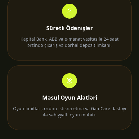
⚡
Sürətli Ödənişlər
Kapital Bank, ABB və e-manat vasitəsilə 24 saat
ərzində çıxarış və dərhal depozit imkanı.
🎯
Məsul Oyun Alətləri
Oyun limitləri, özünü istisna etmə və GamCare dəstəyi
ilə səhiyyətli oyun mühiti.