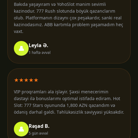
Bakıda yaşayıram və YohoSlot mənim sevimli
kazinodur. 777 Rush slotunda böyük qazanclarım
olub. Platformanın dizaynı çox peşəkardır, sanki real
kazinodasınız. ABB kartımla problem yaşamadım heç
vaxt.
Leyla Ə.
👤
1 həftə əvvəl
★
★
★
★
★
VIP proqramları əla işləyir. Şəxsi menecerimin
dəstəyi ilə bonuslarımı optimal istifadə edirəm. Hot
Slot: 777 Stars oyununda 1,800 AZN qazandım və
ödəniş dərhal gəldi. Təhlükəsizlik səviyyəsi yüksəkdir.
Rəşad B.
👤
5 gün əvvəl