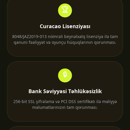
🏆
Curacao Lisenziyası
8048/JAZ2019-013 nömrəli beynəlxalq lisenziya ilə tam
qanuni fəaliyyət və oyunçu hüquqlarının qorunması.
🔒
Bank Səviyyəsi Təhlükəsizlik
256-bit SSL şifrələmə və PCI DSS sertifikatı ilə maliyyə
məlumatlarınızın tam qorunması.