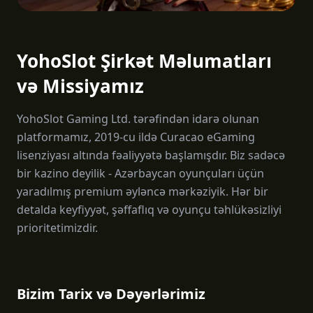
YohoSlot Şirkət Məlumatları
və Missiyamız
YohoSlot Gaming Ltd. tərəfindən idarə olunan
platformamız, 2019-cu ildə Curacao eGaming
lisenziyası altında fəaliyyətə başlamışdır. Biz sadəcə
bir kazino deyilik - Azərbaycan oyunçuları üçün
yaradılmış premium əyləncə mərkəziyik. Hər bir
detalda keyfiyyət, şəffaflıq və oyunçu təhlükəsizliyi
prioritetimizdir.
Bizim Tarix və Dəyərlərimiz