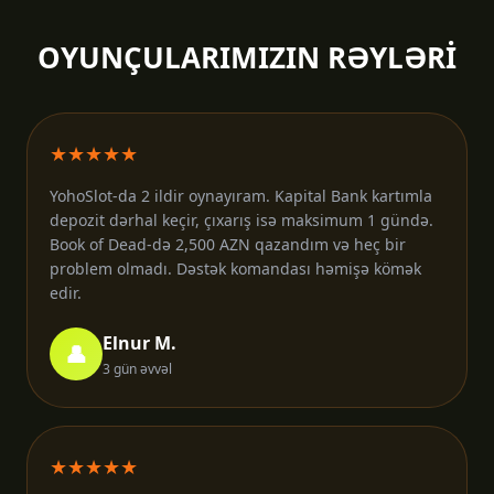
OYUNÇULARIMIZIN RƏYLƏRI
★
★
★
★
★
YohoSlot-da 2 ildir oynayıram. Kapital Bank kartımla
depozit dərhal keçir, çıxarış isə maksimum 1 gündə.
Book of Dead-də 2,500 AZN qazandım və heç bir
problem olmadı. Dəstək komandası həmişə kömək
edir.
Elnur M.
👤
3 gün əvvəl
★
★
★
★
★