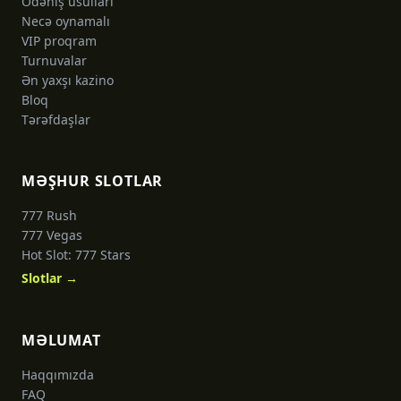
Ödəniş üsulları
Necə oynamalı
VIP proqram
Turnuvalar
Ən yaxşı kazino
Bloq
Tərəfdaşlar
MƏŞHUR SLOTLAR
777 Rush
777 Vegas
Hot Slot: 777 Stars
Slotlar →
MƏLUMAT
Haqqımızda
FAQ