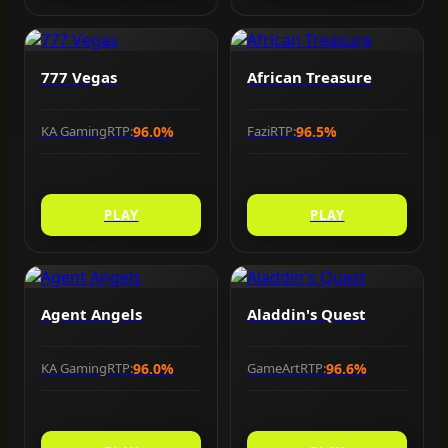
777 Vegas
African Treasure
96.0%
96.5%
KA Gaming
RTP:
Fazi
RTP:
PLAY
PLAY
Agent Angels
Aladdin's Quest
96.0%
96.6%
KA Gaming
RTP:
GameArt
RTP: