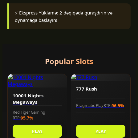
⚡ Ekspress Yükləmə: 2 dəqiqədə quraşdırın və
oynamağa başlayın!
Popular Slots
777 Rush
10001 Nights
Megaways
96.5%
Pragmatic Play
RTP:
Red Tiger Gaming
95.7%
RTP:
PLAY
PLAY