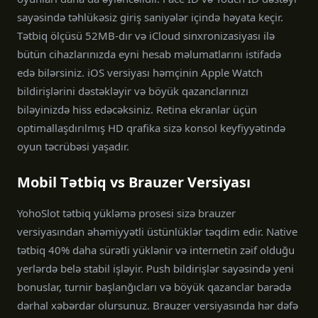
sayəsində təhlükəsiz giriş saniyələr içində həyata keçir.
Tətbiq ölçüsü 52MB-dır və iCloud sinxronizasiyası ilə
bütün cihazlarınızda eyni hesab məlumatlarını istifadə
edə bilərsiniz. iOS versiyası həmçinin Apple Watch
bildirişlərini dəstəkləyir və böyük qazanclarınızı
biləyinizdə hiss edəcəksiniz. Retina ekranlar üçün
optimallaşdırılmış HD qrafika sizə konsol keyfiyyətində
oyun təcrübəsi yaşadır.
Mobil Tətbiq vs Brauzer Versiyası
YohoSlot tətbiq yükləmə prosesi sizə brauzer
versiyasından əhəmiyyətli üstünlüklər təqdim edir. Nativе
tətbiq 40% daha sürətli yüklənir və internetin zəif olduğu
yerlərdə belə stabil işləyir. Push bildirişlər sayəsində yeni
bonuslar, turnir başlanğıcları və böyük qazanclar barədə
dərhal xəbərdar olursunuz. Brauzer versiyasında hər dəfə