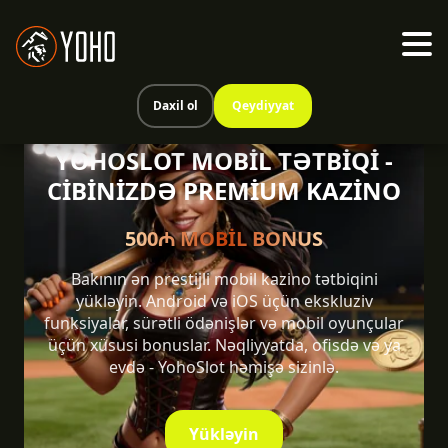
Daxil ol
Qeydiyyat
YOHOSLOT MOBIL TƏTBIQI -
CIBINIZDƏ PREMIUM KAZINO
500₼ MOBİL BONUS
500₼ MOBİL BONUS
Bakının ən prestijli mobil kazino tətbiqini
yükləyin. Android və iOS üçün ekskluziv
funksiyalar, sürətli ödənişlər və mobil oyunçular
üçün xüsusi bonuslar. Nəqliyyatda, ofisdə və ya
evdə - YohoSlot həmişə sizinlə.
Yükləyin