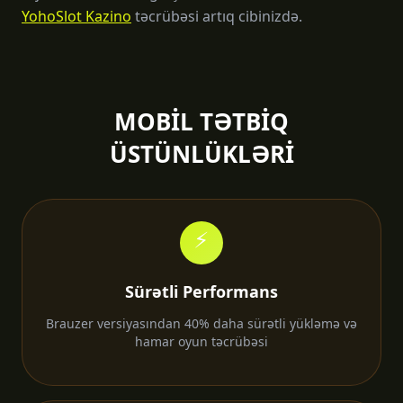
YohoSlot Kazino
təcrübəsi artıq cibinizdə.
MOBIL TƏTBIQ
ÜSTÜNLÜKLƏRI
⚡
Sürətli Performans
Brauzer versiyasından 40% daha sürətli yükləmə və
hamar oyun təcrübəsi