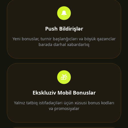
🔔
Push Bildirişlər
Yeni bonuslar, turnir başlanğıcları və böyük qazanclar
barədə dərhal xəbərdarlıq
🎁
Ekskluziv Mobil Bonuslar
Yalnız tətbiq istifadəçiləri üçün xüsusi bonus kodları
və promosiyalar