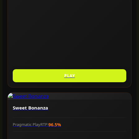
PLAY
Sweet Bonanza
96.5%
Pragmatic Play
RTP: