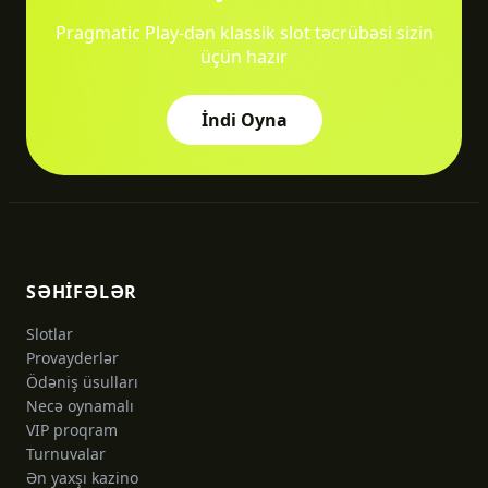
Pragmatic Play-dən klassik slot təcrübəsi sizin
üçün hazır
İndi Oyna
SƏHIFƏLƏR
Slotlar
Provayderlər
Ödəniş üsulları
Necə oynamalı
VIP proqram
Turnuvalar
Ən yaxşı kazino