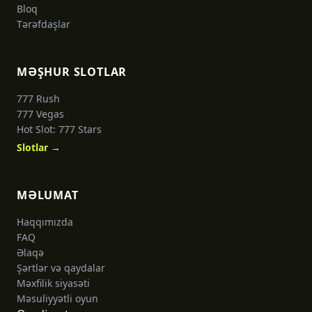
Bloq
Tərəfdaşlar
MƏŞHUR SLOTLAR
777 Rush
777 Vegas
Hot Slot: 777 Stars
Slotlar →
MƏLUMAT
Haqqımızda
FAQ
Əlaqə
Şərtlər və qaydalar
Məxfilik siyasəti
Məsuliyyətli oyun