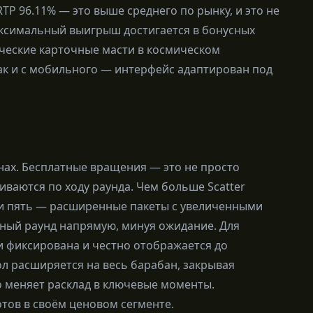
TP 96.11% — это выше среднего по рынку, и это не
аксимальный выигрыш достигается в бонусных
ические карточные масти в космическом
 так и с мобильного — интерфейс адаптирован под
анах. Бесплатные вращения — это не просто
ваются по ходу раунда. Чем больше Scatter
е и пять — расширенные пакеты с увеличенными
ный раунд напрямую, минуя ожидание. Для
ки фиксирована и честно отображается до
ол расширяется на весь барабан, закрывая
о меняет расклад в ключевые моменты.
тов в своём ценовом сегменте.