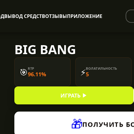
ОД
ВЫВОД СРЕДСТВ
ОТЗЫВЫ
ПРИЛОЖЕНИЕ
BIG BANG
RTP
ВОЛАТИЛЬНОСТЬ
🎯
⚡
96.11%
5
ИГРАТЬ
🎁
ПОЛУЧИТЬ БО