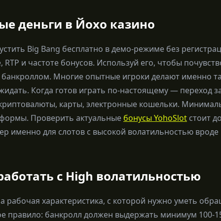
ные деньги в Йохо казино
стить Big Bang бесплатно в демо-режиме без регистрац
RTP и частоте бонусов. Используй его, чтобы почувствов
банкроллом. Многие опытные игроки делают именно так:
жидать. Когда готов играть по-настоящему — переход з
 криптовалюты, карты, электронные кошельки. Минималь
тформы. Проверить актуальные
бонусы YohoSlot
стоит д
р именно для слотов с высокой волатильностью вроде B
 работать с High волатильностью
 а рабочая характеристика, с которой нужно уметь обращ
ое правило: банкролл должен выдержать минимум 100-150