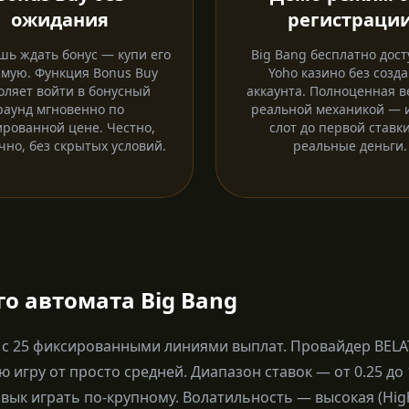
ожидания
регистраци
шь ждать бонус — купи его
Big Bang бесплатно дост
мую. Функция Bonus Buy
Yoho казино без созд
оляет войти в бонусный
аккаунта. Полноценная в
раунд мгновенно по
реальной механикой — 
рованной цене. Честно,
слот до первой ставк
чно, без скрытых условий.
реальные деньги.
о автомата Big Bang
3 с 25 фиксированными линиями выплат. Провайдер BELAT
игру от просто средней. Диапазон ставок — от 0.25 до 
ривык играть по-крупному. Волатильность — высокая (High