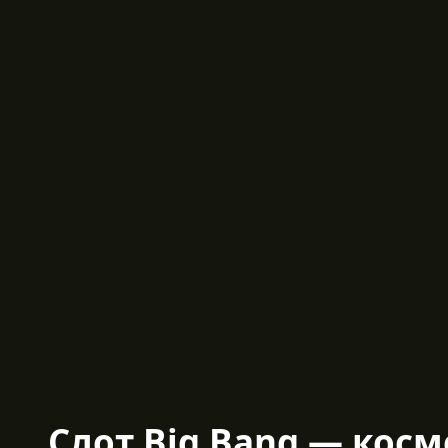
Слот Big Bang — косм