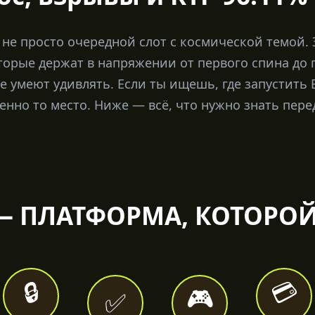
 не просто очередной слот с космической темой.
рые держат в напряжении от первого спина до по
 умеют удивлять. Если ты ищешь, где запустить 
нно то место. Ниже — всё, что нужно знать пере
— ПЛАТФОРМА, КОТОРО
🔒
💳
🎮
✅