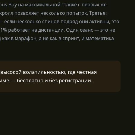
nus Buy на максимальной ставке с первых же
кролл позволяет несколько попыток. Третье:
 если несколько спинов подряд они активны, это
.11% работает на дистанции. Один сеанс — это не
как в марафон, а не как в спринт, и математика
 высокой волатильностью, где честная
ме — бесплатно и без регистрации.