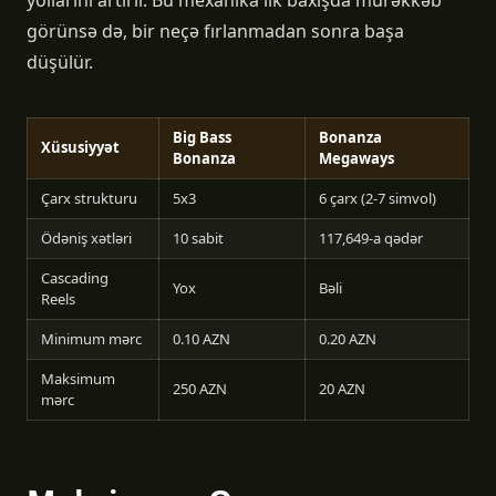
yollarını artırır. Bu mexanika ilk baxışda mürəkkəb
görünsə də, bir neçə fırlanmadan sonra başa
düşülür.
Big Bass
Bonanza
Xüsusiyyət
Bonanza
Megaways
Çarx strukturu
5x3
6 çarx (2-7 simvol)
Ödəniş xətləri
10 sabit
117,649-a qədər
Cascading
Yox
Bəli
Reels
Minimum mərc
0.10 AZN
0.20 AZN
Maksimum
250 AZN
20 AZN
mərc