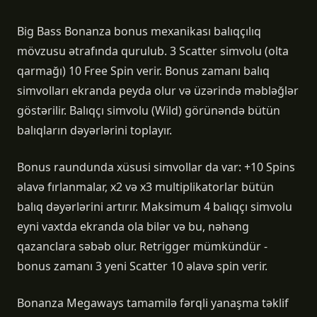
Big Bass Bonanza bonus mexanikası balıqçılıq
mövzusu ətrafında qurulub. 3 Scatter simvolu (olta
qarmağı) 10 Free Spin verir. Bonus zamanı balıq
simvolları ekranda peyda olur və üzərində məbləğlər
göstərilir. Balıqçı simvolu (Wild) görünəndə bütün
balıqların dəyərlərini toplayır.
Bonus raundunda xüsusi simvollar da var: +10 Spins
əlavə fırlanmalar, x2 və x3 multiplikatorlar bütün
balıq dəyərlərini artırır. Maksimum 4 balıqçı simvolu
eyni vaxtda ekranda ola bilər və bu, nəhəng
qazanclara səbəb olur. Retrigger mümkündür -
bonus zamanı 3 yeni Scatter 10 əlavə spin verir.
Bonanza Megaways tamamilə fərqli yanaşma təklif