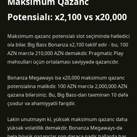
Maksimum Qazanc
Potensialı: x2,100 vs x20,000
Maksimum qazanc potensialı slot seçimində həlledici
ola bilər. Big Bass Bonanza x2,100 təklif edir - bu, 100
AZN mərclə 210,000 AZN deməkdir. Pragmatic Play
məhsulları üçün ortalaması səviyyədə qazancdır.
Bonanza Megaways isə x20,000 maksimum qazanc
potensialına malikdir. 100 AZN mərclə 2,000,000 AZN
qazana bilərsiniz. Bu, Big Bass-dan təxminən 10 dəfə
çoxdur və əhəmiyyətli fərqdir.
Lakin unutmayın ki, yüksək maksimum qazanc daha
yüksək volatillik deməkdir. Bonanza Megaways-də
belə böyük qazanclar son dərəcə nadir hallarda baş