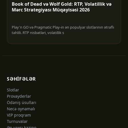
Book of Dead və Wolf Gold: RTP, Volatillik və
Mərc Strategiyası Müqayisəsi 2026
Play'n GO və Pragmatic Play-in ən populyar slotlarının ətraflı
təhlili. RTP nisbətləri, volatillik s
SƏHIFƏLƏR
Slotlar
Provayderlər
Ödəniş üsulları
Necə oynamalı
VIP proqram
Turnuvalar
Ən yaxşı kazino