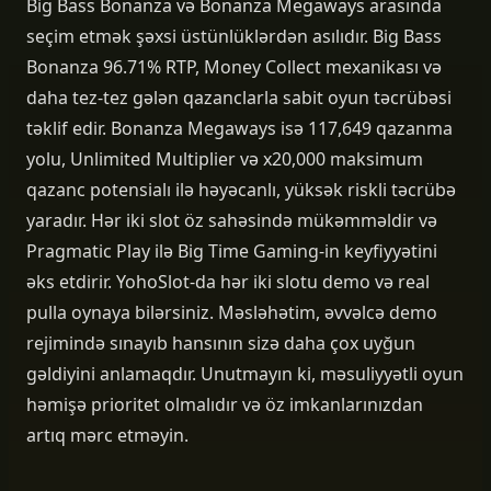
Big Bass Bonanza və Bonanza Megaways arasında
idealdır. YohoSlot-da hər iki slotu demo rejimində
seçim etmək şəxsi üstünlüklərdən asılıdır. Big Bass
sınaya bilərsiniz. Məsləhətim, əvvəlcə hər ikisini
Bonanza 96.71% RTP, Money Collect mexanikası və
pulsuz oynayıb hansının sizə daha çox uyğun
gəldiyini anlamaqdır.
daha tez-tez gələn qazanclarla sabit oyun təcrübəsi
təklif edir. Bonanza Megaways isə 117,649 qazanma
yolu, Unlimited Multiplier və x20,000 maksimum
qazanc potensialı ilə həyəcanlı, yüksək riskli təcrübə
yaradır. Hər iki slot öz sahəsində mükəmməldir və
Pragmatic Play ilə Big Time Gaming-in keyfiyyətini
əks etdirir. YohoSlot-da hər iki slotu demo və real
pulla oynaya bilərsiniz. Məsləhətim, əvvəlcə demo
rejimində sınayıb hansının sizə daha çox uyğun
gəldiyini anlamaqdır. Unutmayın ki, məsuliyyətli oyun
həmişə prioritet olmalıdır və öz imkanlarınızdan
artıq mərc etməyin.