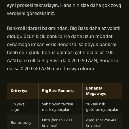
eyni prosesi təkrarlayın. Hansının sizə daha çox zövq
verdiyini görəcəksiniz.
Bankroll idarəsi baxımından, Big Bass daha az volatil
olduğu üçün kiçik bankroll-la daha uzun müddət
oynamağa imkan verir. Bonanza isə böyük bankroll
tələb edir çünki bonus gəlməsi çətin ola bilər. 100
AZN bankroll-la Big Bass-da 0.20-0.50 AZN, Bonanza-
da isə 0.20-0.40 AZN mərc tövsiyə olunur.
Bonanza
Kriteriya
Big Bass Bonanza
Megaways
Ən yaxşı
Sabit oyun tərzinə
Yüksək risk
seçim
malik oyunçular
götürən oyunçular
Orta (hər 150-200
Aşağı (hər 250-400
Bonus tezliyi
fırlanma)
fırlanma)