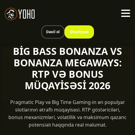
Daxil ol
Qeydiyyat
BIG BASS BONANZA VS
BONANZA MEGAWAYS:
RTP VƏ BONUS
MÜQAYISƏSI 2026
Pragmatic Play və Big Time Gaming-in ən populyar
slotlarının ətraflı müqayisəsi. RTP göstəriciləri,
bonus mexanizmləri, volatillik və maksimum qazanc
potensialı haqqında real məlumat.