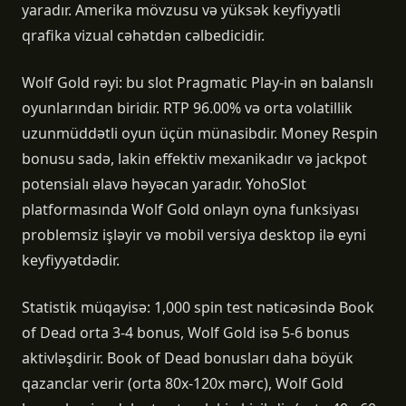
yaradır. Amerika mövzusu və yüksək keyfiyyətli
qrafika vizual cəhətdən cəlbedicidir.
Wolf Gold rəyi: bu slot Pragmatic Play-in ən balanslı
oyunlarından biridir. RTP 96.00% və orta volatillik
uzunmüddətli oyun üçün münasibdir. Money Respin
bonusu sadə, lakin effektiv mexanikadır və jackpot
potensialı əlavə həyəcan yaradır. YohoSlot
platformasında Wolf Gold onlayn oyna funksiyası
problemsiz işləyir və mobil versiya desktop ilə eyni
keyfiyyətdədir.
Statistik müqayisə: 1,000 spin test nəticəsində Book
of Dead orta 3-4 bonus, Wolf Gold isə 5-6 bonus
aktivləşdirir. Book of Dead bonusları daha böyük
qazanclar verir (orta 80x-120x mərc), Wolf Gold