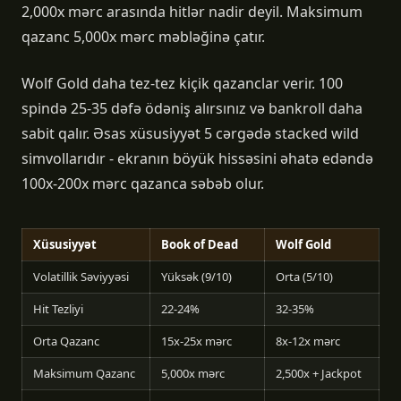
2,000x mərc arasında hitlər nadir deyil. Maksimum
qazanc 5,000x mərc məbləğinə çatır.
Wolf Gold daha tez-tez kiçik qazanclar verir. 100
spində 25-35 dəfə ödəniş alırsınız və bankroll daha
sabit qalır. Əsas xüsusiyyət 5 cərgədə stacked wild
simvollarıdır - ekranın böyük hissəsini əhatə edəndə
100x-200x mərc qazanca səbəb olur.
Xüsusiyyət
Book of Dead
Wolf Gold
Volatillik Səviyyəsi
Yüksək (9/10)
Orta (5/10)
Hit Tezliyi
22-24%
32-35%
Orta Qazanc
15x-25x mərc
8x-12x mərc
Maksimum Qazanc
5,000x mərc
2,500x + Jackpot