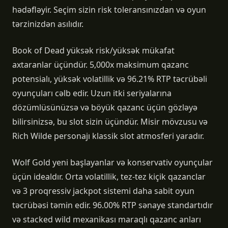
hədəfləyir. Seçim sizin risk toleransınızdan və oyun
tərzinizdən asılıdır.
Book of Dead yüksək risk/yüksək mükafat
axtaranlar üçündür. 5,000x maksimum qazanc
potensialı, yüksək volatillik və 96.21% RTP təcrübəli
oyunçuları cəlb edir. Uzun itki seriyalarına
dözümlüsünüzsə və böyük qazanc üçün gözləyə
bilirsinizsə, bu slot sizin üçündür. Misir mövzusu və
Rich Wilde personajı klassik slot atmosferi yaradır.
Wolf Gold yeni başlayanlar və konservativ oyunçular
üçün idealdır. Orta volatillik, tez-tez kiçik qazanclar
və 3 proqressiv jackpot sistemi daha sabit oyun
təcrübəsi təmin edir. 96.00% RTP sənaye standartıdır
və stacked wild mexanikası maraqlı qazanc anları