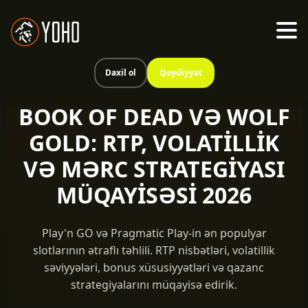
Daxil ol
Qeydiyyat
BOOK OF DEAD VƏ WOLF
GOLD: RTP, VOLATILLIK
VƏ MƏRC STRATEGIYASI
MÜQAYISƏSI 2026
Play'n GO və Pragmatic Play-in ən populyar
slotlarının ətraflı təhlili. RTP nisbətləri, volatillik
səviyyələri, bonus xüsusiyyətləri və qazanc
strategiyalarını müqayisə edirik.