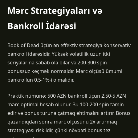
Mərc Strategiyaları və
Bankroll İdarəsi
Book of Dead üçün ən effektiv strategiya konservativ
bankroll idarəsidir. Yüksək volatillik uzun itki
seriyalarına səbəb ola bilər və 200-300 spin
bonussuz keçmək normaldır. Mərc ölçüsü ümumi
bankrollun 0.5-1%-i olmalıdır.
Praktik nümunə: 500 AZN bankroll üçün 2.50-5 AZN
mərc optimal hesab olunur. Bu 100-200 spin təmin
edir və bonus turuna çatmaq ehtimalını artırır. Bonus
qazandıqdan sonra mərc ölçüsünü 2x artırmaq
strategiyası risklidir, çünki növbəti bonus tez