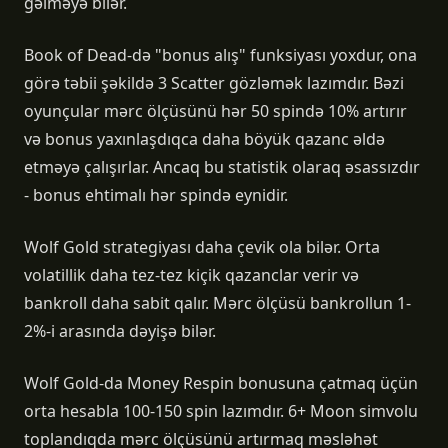
gəlməyə bilər.
Book of Dead-də "bonus alış" funksiyası yoxdur, ona
görə təbii şəkildə 3 Scatter gözləmək lazımdır. Bəzi
oyunçular mərc ölçüsünü hər 50 spində 10% artırır
və bonus yaxınlaşdıqca daha böyük qazanc əldə
etməyə çalışırlar. Ancaq bu statistik olaraq əsassızdır
- bonus ehtimalı hər spində eynidir.
Wolf Gold strategiyası daha çevik ola bilər. Orta
volatillik daha tez-tez kiçik qazanclar verir və
bankroll daha sabit qalır. Mərc ölçüsü bankrollun 1-
2%-i arasında dəyişə bilər.
Wolf Gold-da Money Respin bonusuna çatmaq üçün
orta hesabla 100-150 spin lazımdır. 6+ Moon simvolu
toplandıqda mərc ölçüsünü artırmaq məsləhət