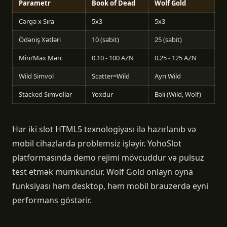
Parametr
Book of Dead
Wolf Gold
Cərgə x Sıra
5x3
5x3
Ödəniş Xətləri
10 (sabit)
25 (sabit)
Min/Max Mərc
0.10 - 100 AZN
0.25 - 125 AZN
Wild Simvol
Scatter=Wild
Ayrı Wild
Stacked Simvollar
Yoxdur
Bəli (Wild, Wolf)
Hər iki slot HTML5 texnologiyası ilə hazırlanıb və
mobil cihazlarda problemsiz işləyir. YohoSlot
platformasında demo rejimi mövcuddur və pulsuz
test etmək mümkündür. Wolf Gold onlayn oyna
funksiyası həm desktop, həm mobil brauzerdə eyni
performans göstərir.