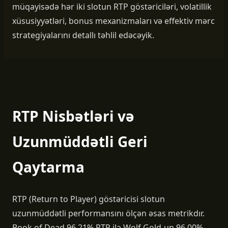
müqayisədə hər iki slotun RTP göstəriciləri, volatillik
xüsusiyyətləri, bonus mexanizmaları və effektiv mərc
strategiyalarını detallı təhlil edəcəyik.
RTP Nisbətləri və
Uzunmüddətli Geri
Qaytarma
RTP (Return to Player) göstəricisi slotun
uzunmüddətli performansını ölçən əsas metrikdır.
Book of Dead 96.21% RTP ilə Wolf Gold-un 96.00%