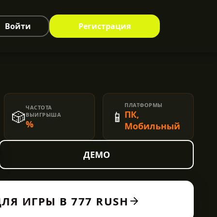
Войти
Регистрация
ПЛАТФОРМЫ
ЧАСТОТА
🎲
📱
ПК,
ВЫИГРЫША
%
Мобильный
ДЕМО
ЛЯ ИГРЫ В 777 RUSH