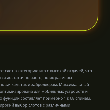
от слот в категорию игр с высокой отдачей, что
ся достаточно часто, но их размеры
к новичкам, так и хайроллерам. Максимальный
а оптимизирована для мобильных устройств и
х функций составляет примерно 1 к 68 спинам,
рокий выбор слотов с различными