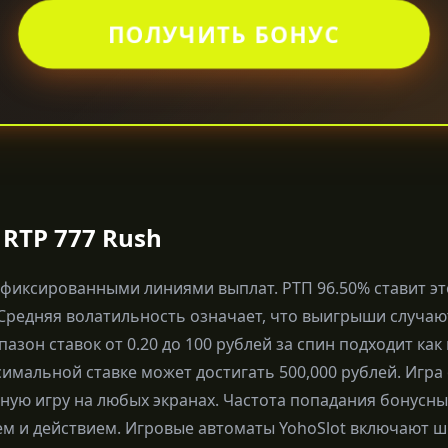
ПОЛУЧИТЬ БОНУС
RTP 777 Rush
10 фиксированными линиями выплат. РТП 96.50% ставит эт
редняя волатильность означает, что выигрыши случают
азон ставок от 0.20 до 100 рублей за спин подходит ка
ксимальной ставке может достигать 500,000 рублей. Игр
ную игру на любых экранах. Частота попадания бонусны
ем и действием.
Игровые автоматы YohoSlot
включают ши