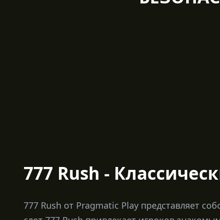
777 Rush - Классичес
777 Rush от Pragmatic Play представляет с