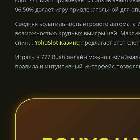
слот 777 Rush привлекает игроков знаком
96.50% делает игру привлекательной для о
Средняя волатильность игрового автомата 
возможностью крупных выигрышей. Максим
спина.
YohoSlot Казино
предлагает этот слот
Играть в 777 Rush онлайн можно с минималь
правила и интуитивный интерфейс позволяю