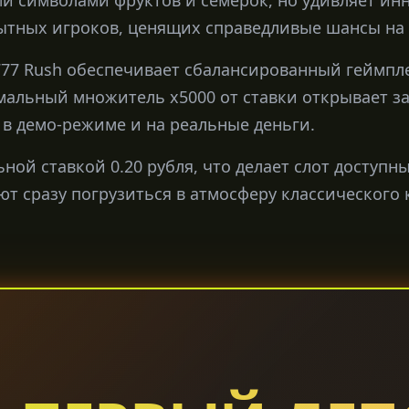
ыми символами фруктов и семерок, но удивляет 
пытных игроков, ценящих справедливые шансы н
777 Rush обеспечивает сбалансированный геймпле
альный множитель x5000 от ставки открывает з
 в демо-режиме и на реальные деньги.
ной ставкой 0.20 рубля, что делает слот доступн
т сразу погрузиться в атмосферу классического