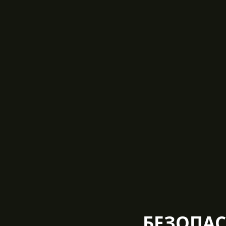
БЕЗОПАС